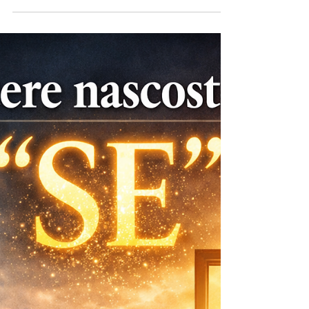
quel mondo che attingo nella vita e nella mia
missione quando le persone arrivano da me
chiedendo aiuto. Il più grande disagio umano
inizia da un punto preciso: il momento in cui
avviene una spaccatura, una frattura, una
separazione. Quando siamo interiormente scissi,
i lembi di quello strappo sono irregolari e
generano dolore, disorientamento e d