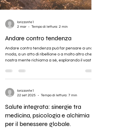
lorizzonte1
2 mar
Tempo di lettura: 2 min
Andare contro tendenza
Andare contro tendenza può far pensare a una
moda, a un atto di ribellione o a molto altro che la
nostra mente richiama a sé, esplorando il vasto
mondo delle generalizzazioni. Con questo
articolo, però, desidero portare la vostra
attenzione su qualcosa di meno scontato:
guardare l’atto di andare contro tendenza come
un processo attivato dalla coscienza. È quel
lorizzonte1
22 set 2025
Tempo di lettura: 7 min
momento in cui ci accorgiamo di un pensiero, di