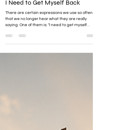
I Need to Get Myself Back
apagado. Pero ¿qué significa realmente
There are certain expressions we use so often
that we no longer hear what they are really
saying. One of them is: "I need to get myself
back." We say it after a breakup. After a loss. After
an illness. After burnout. After a period of struggle
that seems to have taken something from us. "I
just need to get myself back." It sounds simple.
Ordinary. Almost casual. Yet hidden within those
words is a profound question: When did I lose
myself? And perhaps an even deeper one: Which