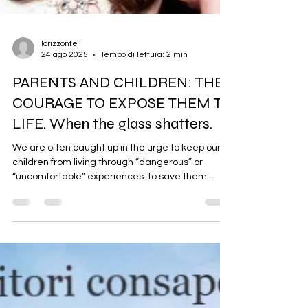
lorizzonte1
24 ago 2025
Tempo di lettura: 2 min
PARENTS AND CHILDREN: THE
COURAGE TO EXPOSE THEM TO
LIFE. When the glass shatters.
We are often caught up in the urge to keep our
children from living through “dangerous” or
“uncomfortable” experiences: to save them
from...