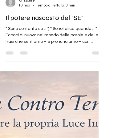
lorizzonte1
10 mar
Tempo di lettura: 3 min
Il potere nascosto del "SE"
“ Sono contenta se …”, “ Sono felice quando …”.
Eccoci di nuovo nel mondo delle parole e delle
frasi che sentiamo – e pronunciamo – con
grande frequenza. Come accade per molti dei
miei articoli, anche questa riflessione nasce
direttamente da quella che è la fonte di
ispirazione più autentica del mio lavoro nella
relazione d’aiuto e nella crescita personale: le
sessioni profonde e trasformative con le persone
che scelgono di affidarsi a me nei loro percorsi.
Non sono soltanto