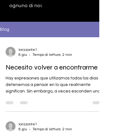
ognuno di noi.
Blog
lorizzonte1
8 giu
Tempo di lettura: 2 min
Necesito volver a encontrarme
Hay expresiones que utilizamos todos los días sin
detenernos a pensar en lo que realmente
significan. Sin embargo, a veces esconden una
verdad profunda capaz de transformar nuestra
manera de ver la vida. Una de ellas es: "Necesito
volver a encontrarme." La decimos después de
una ruptura. Después de una pérdida. Después
de una enfermedad. Después de una
lorizzonte1
8 giu
Tempo di lettura: 2 min
decepción. Después de un periodo en el que
sentimos que algo dentro de nosotros se ha