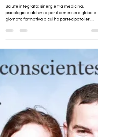
una parola o di un comportamento ripetuto nel
Salute integrata: sinergie tra
tempo, che ha segnato
medicina, psicologia e alchimia
per il benessere globale.
Salute integrata: sinergie tra medicina,
psicologia e alchimia per il benessere globale. La
giornata formativa a cui ho partecipato ieri,...