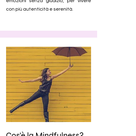
emozioni senza giudizio, per vivere
con più autenticità e serenità.
Cos'è la Mindfulness?