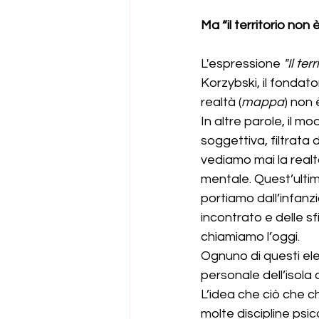
Ma “il territorio non
L'espressione 
"Il te
Korzybski, il fondat
realtà (
mappa
) non 
In altre parole, il 
soggettiva, filtrata
vediamo mai la realt
mentale. Quest’ultim
portiamo dall’infanz
incontrato e delle s
chiamiamo l’oggi. 
Ognuno di questi ele
personale dell’isola c
L’idea che ciò che c
molte discipline ps