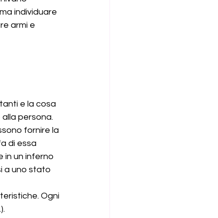
 ma individuare 
re armi e 
anti e la cosa 
lla persona.    
ssono fornire la 
fa di essa 
in un inferno 
si a uno stato 
eristiche. Ogni 
. 