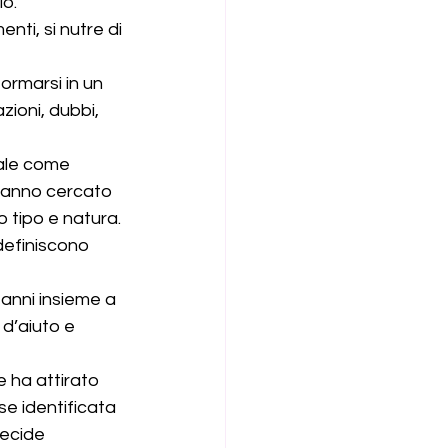
                 
ti, si nutre di 
                  
ormarsi in un 
zioni, dubbi, 
nale come 
hanno cercato 
o tipo e natura.
definiscono 
 anni insieme a 
 d’aiuto e 
e ha attirato 
e identificata 
ecide 