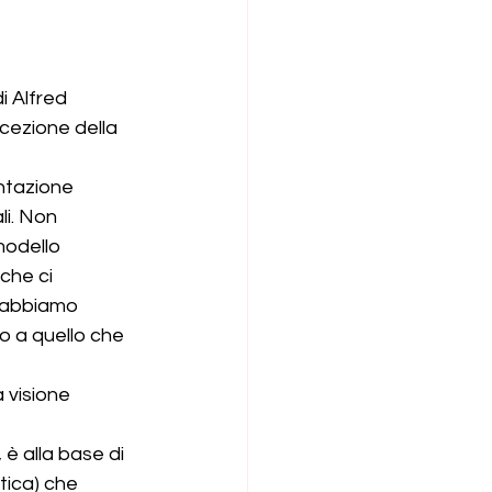
i Alfred 
cezione della 
ntazione 
li. Non 
modello 
che ci 
e abbiamo 
o a quello che 
 visione 
è alla base di 
ica) che 