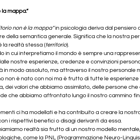
 è la mappa.”
rritorio non è la mappa"
 in psicologia deriva dal pensiero d
ore della semantica generale. Significa che la nostra per
è la realtà stessa (
territorio
).
modo in cui interpretiamo il mondo è sempre una rapprese
 dalle nostre esperienze, credenze e convinzioni persona
à in modo assoluto, ma attraverso il nostro personale 
o non è nato con noi ma è frutto di tutte le esperienze 
ia, dei valori che abbiamo assimilato, delle persone ch
fide che abbiamo affrontato lungo il nostro cammino fin
menti ci ha modellati e ha contribuito a creare la nostra
on i rispettivi benefici o disagi derivanti da essa.
hiamiamo realtà sia frutto di un nostro modello mentale, 
icologiche, come la PNL (Programmazione Neuro-Linguist