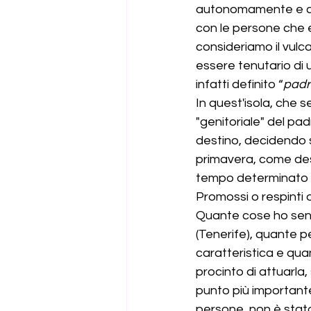
autonomamente e che 
con le persone che en
consideriamo il vulc
essere tenutario di 
infatti definito “
padr
In quest'isola, che 
"genitoriale" del pa
destino, decidendo s
primavera, come descr
tempo determinato 
Promossi o respinti qui
Quante cose ho senti
(Tenerife), quante p
caratteristica e qua
procinto di attuarla
punto più importante
persone, non è stat