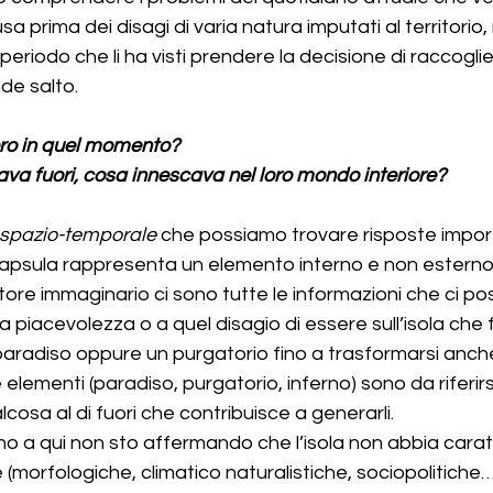
sa prima dei disagi di varia natura imputati al territorio,
eriodo che li ha visti prendere la decisione di raccoglie
nde salto.
ro in quel momento?
dava fuori, cosa innescava nel loro mondo interiore?
spazio-temporale
 che possiamo trovare risposte import
apsula rappresenta un elemento interno e non esterno a
tenitore immaginario ci sono tutte le informazioni che ci po
a piacevolezza o a quel disagio di essere sull’isola che 
aradiso oppure un purgatorio fino a trasformarsi anche 
e elementi (paradiso, purgatorio, inferno) sono da riferir
lcosa al di fuori che contribuisce a generarli.
o a qui non sto affermando che l’isola non abbia caratt
e (morfologiche, climatico naturalistiche, sociopolitiche…)