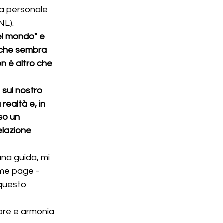
ta personale 
NL).
el mondo" e 
 che sembra 
on è altro che 
 sul nostro 
realtà e, in 
so un 
elazione 
na guida, mi 
ome page - 
 questo 
ore e armonia 