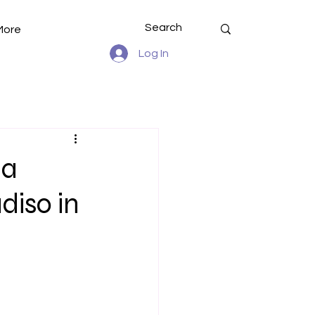
More
Log In
la
diso in