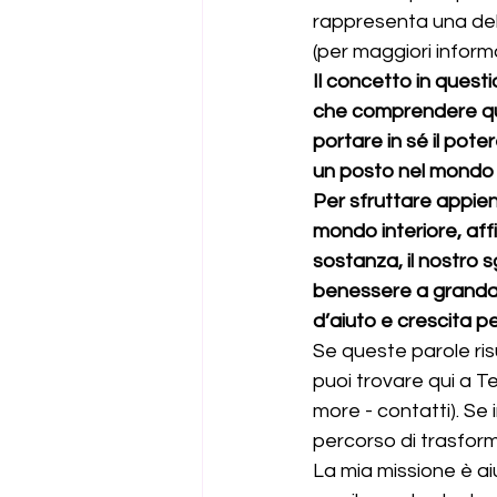
rappresenta una delle
(per maggiori inform
Il concetto in quest
che comprendere que
portare in sé il pote
un posto nel mondo t
Per sfruttare appien
mondo interiore, affin
sostanza, il nostro 
benessere a grandang
d’aiuto e crescita p
Se queste parole ris
puoi trovare qui a T
more - contatti). Se
percorso di trasform
La mia missione è ai