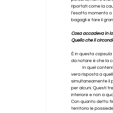
riportati come la cau
l’esatto momento o p
bagagli e fare il gra
Cosa accadeva in lo
Quello che li circon
È in questa 
capsula 
da notare è che la c
           In quel con
vera risposta a quell
simultaneamente il p
per alcuni. Questi tr
interiore e non a qua
Con quanto detto fin
territorio le possied