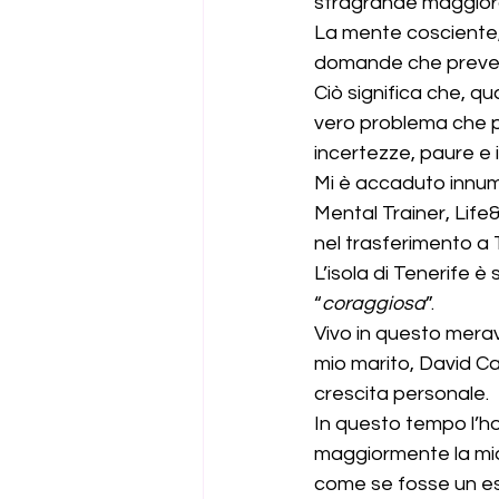
stragrande maggioranza
La mente cosciente, 
domande che prevedono 
Ciò significa che, q
vero problema che per
incertezze, paure e 
Mi è accaduto innume
Mental Trainer, Life
nel trasferimento a T
L’isola di Tenerife 
“
coraggiosa
”. 
Vivo in questo meravi
mio marito, David Car
crescita personale.
In questo tempo l’ho 
maggiormente la mia 
come se fosse un es