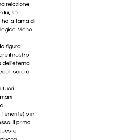
a relazione 
lui, se 
 ha la fama di 
logico. Viene 
a figura 
re il nostro 
 dell'eterna 
coli, sarà a 
ri.           
umani 
a 
Tenerife) o in 
so. Il primo 
 queste 
enivano 