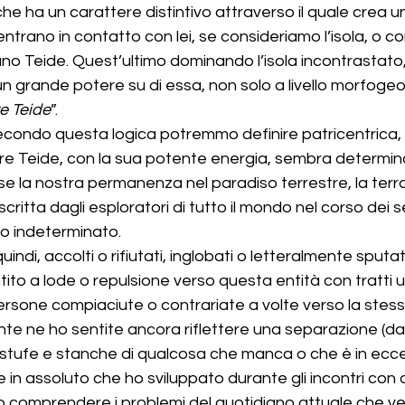
ha un carattere distintivo attraverso il quale crea un
trano in contatto con lei, se consideriamo l’isola, o con 
ano Teide. Quest’ultimo dominando l’isola incontrastato,
un grande potere su di essa, non solo a livello morfogeo
e Teide
”.
secondo questa logica potremmo definire patricentrica, l
dre Teide, con la sua potente energia, sembra determina
e la nostra permanenza nel paradiso terrestre, la terra
itta dagli esploratori di tutto il mondo nel corso dei se
o indeterminato.
ndi, accolti o rifiutati, inglobati o letteralmente sputati fuo
to a lode o repulsione verso questa entità con tratti 
ersone compiaciute o contrariate a volte verso la stess
nte ne ho sentite ancora riflettere una separazione (da 
, stufe e stanche di qualcosa che manca o che è in ecces
 in assoluto che ho sviluppato durante gli incontri con
o comprendere i problemi del quotidiano attuale che v