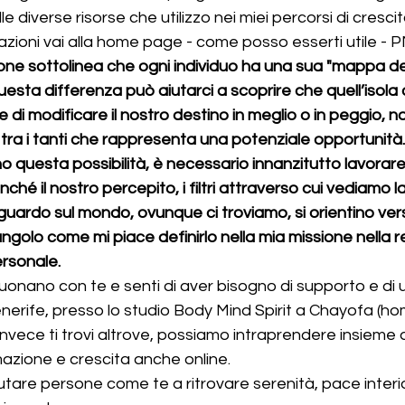
 diverse risorse che utilizzo nei miei percorsi di cresci
azioni vai alla home page - come posso esserti utile - P
ione sottolinea che ogni individuo ha una sua "mappa d
sta differenza può aiutarci a scoprire che quell’isola
re di modificare il nostro destino in meglio o in peggio, n
ra i tanti che rappresenta una potenziale opportunità.
o questa possibilità, è necessario innanzitutto lavorare
ché il nostro percepito, i filtri attraverso cui vediamo la 
sguardo sul mondo, ovunque ci troviamo, si orientino ver
olo come mi piace definirlo nella mia missione nella r
ersonale.
uonano con te e senti di aver bisogno di supporto e di u
enerife, presso lo studio Body Mind Spirit a Chayofa (h
 invece ti trovi altrove, possiamo intraprendere insieme
azione e crescita anche online.
utare persone come te a ritrovare serenità, pace interi