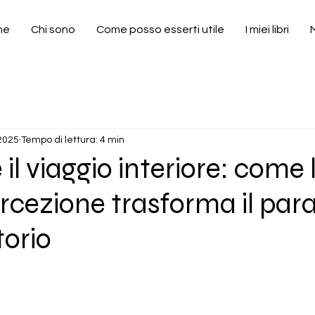
me
Chi sono
Come posso esserti utile
I miei libri
2025
Tempo di lettura: 4 min
 il viaggio interiore: come 
rcezione trasforma il para
orio
elle su 5.