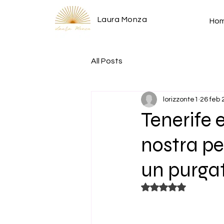
Laura Monza
Ho
All Posts
lorizzonte1
26 feb 
Tenerife e
nostra pe
un purgat
Valutazione NaN st