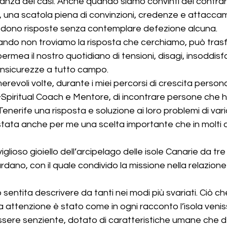
 dei casi. Anche quando siamo convinti del contrario.        
una scatola piena di convinzioni, credenze e attaccamen
risposte senza contemplare defezione alcuna.                  
uando non troviamo la risposta che cerchiamo, può trasf
mea il nostro quotidiano di tensioni, disagi, insoddisfa
insicurezze a tutto campo.
revoli volte, durante i miei percorsi di crescita perso
&Spiritual Coach e Mentore, di incontrare persone che 
enerife una risposta e soluzione ai loro problemi di vari
è stata anche per me una scelta importante che in molti 
glioso gioiello dell’arcipelago delle isole Canarie da tre
dano, con il quale condivido la missione nella relazione
sentita descrivere da tanti nei modi più svariati. Ciò ch
attenzione è stato come in ogni racconto l’isola veniss
sere senziente, dotato di caratteristiche umane che d