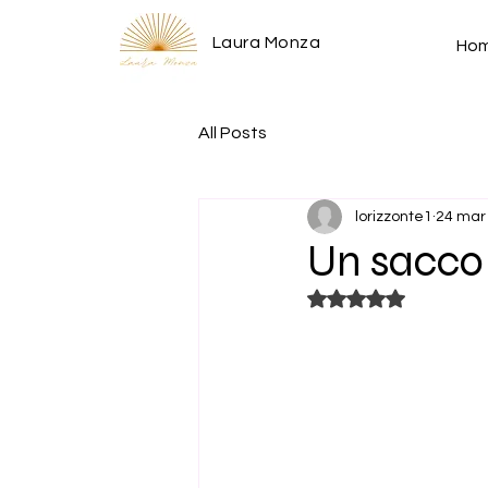
Laura Monza
Ho
All Posts
lorizzonte1
24 mar
Un sacco 
Valutazione NaN st