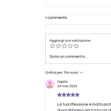
Necesito volver a
1 commento
encontrarme
Hay expresiones que utilizamos
todos los días sin detenernos a
Aggiungi una valutazione
pensar en lo que realmente
significan. Sin embargo, a veces
esconden una verdad profunda
Scrivi un commento...
capaz de transformar nuestra
manera de ver la vi
Ordina per:
Più nuovi
Ospite
24 mar 2025
Valutazione 5 stelle su 5.
La tua riflessione é molto pro
di noi abbiamo giá tutto ció c