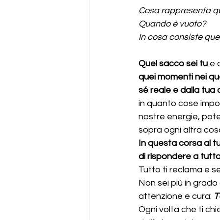
Cosa rappresenta q
Quando è vuoto? 
In cosa consiste que
Quel sacco sei tu
 e
quei
momenti nei qual
sé reale e dalla tua 
in quanto cose impos
nostre energie, poten
sopra ogni altra cos
In questa corsa al tu
di rispondere a tutto
Tutto ti reclama e s
Non sei più in grado
attenzione e cura: 
T
Ogni volta che ti chie