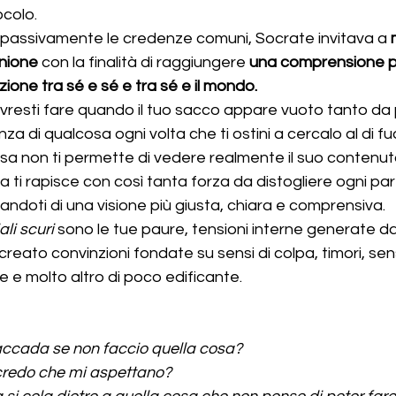
ocolo.
 passivamente le credenze comuni, Socrate invitava a 
inione
 con la finalità di raggiungere 
una comprensione pi
azione tra sé e sé e tra sé e il mondo.
vresti fare quando il tuo sacco appare vuoto tanto da 
za di qualcosa ogni volta che ti ostini a cercalo al di fuo
sa non ti permette di vedere realmente il suo contenuto
 ti rapisce con così tanta forza da distogliere ogni part
vandoti di una visione più giusta, chiara e comprensiva.
ali scuri
 sono le tue paure, tensioni interne generate d
eato convinzioni fondate su sensi di colpa, timori, senso
e e molto altro di poco edificante.
ccada se non faccio quella cosa?
credo che mi aspettano?