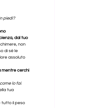
n piedi?
ono 
cienza, dal tuo 
chimere, non 
 di sé le 
lore assoluto 
a mentre cerchi 
come lo fai
. 
lla tua 
 tutto il peso 