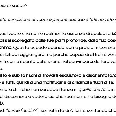
uesto sacco? 
sta condizione di vuoto e perché quando è tale non sta i
 quel vuoto che non è realmente assenza di qualcosa 
s
i sei scollegato dalle tue parti profonde, dalla tua cos
anima.
 Questo accade quando siamo presi a rincorrere 
sibili da raggiungere ma perchè capaci di attrarre verso
ti come il canto delle sirene nel convincerci del loro va
a.
tto e subito rischi di trovarti esausto/a e disorientato/
 e tutti, quindi a una moltitudine di chiamate fuori di te.
embra dirti che non sei abbastanza in 
quello che fai
 e in 
 di discernere e vedere ciò che realmente ha bisogno de
U.
di 
“come faccio?”
 , sei nel mito di Atlante sentendo che