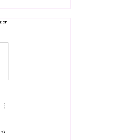
zioni
vo riprendere. O, ancora
olloquiale, mi devo
iare.
ro 