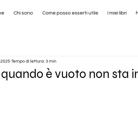
me
Chi sono
Come posso esserti utile
I miei libri
 2025
Tempo di lettura: 3 min
quando è vuoto non sta in
elle su 5.