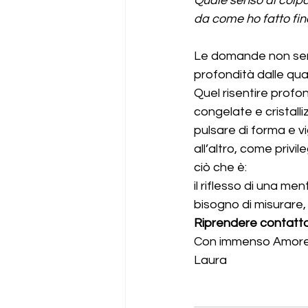
Quale senso di colpa
da come ho fatto fin
Le domande non semp
profondità dalle qua
Quel risentire profond
congelate e cristall
pulsare di forma e vi
all’altro, come privi
ciò che è: 
il riflesso di una m
bisogno di misurare,
Riprendere contatto
Con immenso Amore
Laura