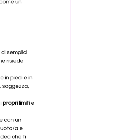
o come un 
di semplici 
e risiede 
in piedi e in 
, saggezza, 
i 
propri limiti
 e 
e con un 
vuoto/a e 
dea che ti 