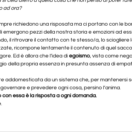
 si cela dietro a quella cosa che non penso di poter far
o ad ora?
re richiedono una risposata ma ci portano con le bom
li emergono pezzi della nostra storia e emozioni ad essi 
o, il ritrovare il contatto con te stesso/a, lo sciogliere l
izzate, ricompone lentamente il contenuto di quel sacco
gore. Ed è allora che l’idea di 
egoismo
, vista come nega
legio della propria essenza in presunta assenza di empatia
ente addomesticata da un sistema che, per mantenersi s
 governare e prevedere ogni cosa, persino l’anima.
 con essa è la risposta a ogni domanda.
.