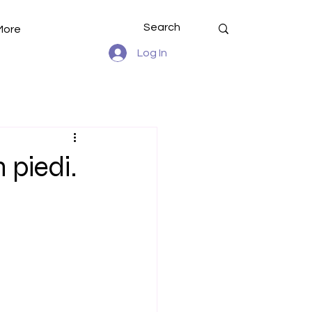
More
Log In
 piedi.