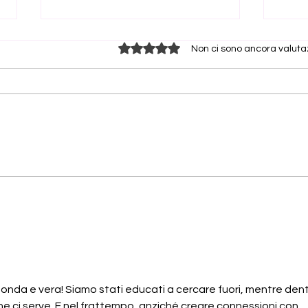
I Need to Get Myself Back
Valutazione 0 stelle su 5.
Non ci sono ancora valuta
There are certain expressions
we use so often that we no
longer hear what they are really
saying. One of them is: "I need to
get myself back." We say it after
a breakup. After a loss. After an
Mi de
più c
illness
ripigl
fonda e vera! Siamo stati educati a cercare fuori, mentre dent
he ci serve. E nel frattempo, anziché creare connessioni con 