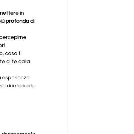
mettere in 
ù profonda di 
percepirne 
ri. 
, cosa ti 
e di te dalla 
a esperienze 
 di inferiorità 