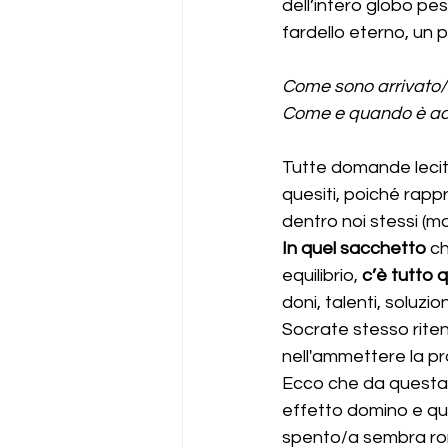
dell’intero globo pes
fardello eterno, un p
Come sono arrivato/
Come e quando è ac
Tutte domande lecite
quesiti, poiché rapp
dentro noi stessi (ma
In quel sacchetto
 c
equilibrio,
 c’è tutto 
doni, talenti, soluzion
Socrate stesso rite
nell'ammettere la pr
Ecco che da questa 
effetto domino e quel
spento/a sembra rom