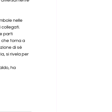
e diversamente 
bole nelle 
collegati.
e parti 
 che torna a 
zione di sé 
, si rivela per 
aldo, ha 