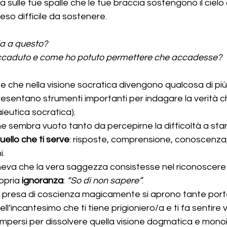
a sulle tue spalle che le tue braccia sostengono il ciel
eso difficile da sostenere.
a a questo?
caduto e come ho potuto permettere che accadesse?
 che nella visione socratica divengono qualcosa di più 
resentano strumenti importanti per indagare la verità ch
ieutica socratica).
he sembra vuoto tanto da percepirne la difficoltà a stare 
quello che ti serve
: risposte, comprensione, conoscenza
i.
neva che la vera saggezza consistesse nel riconoscere 
opria 
ignoranza
: 
“So di non sapere”
.
presa di coscienza magicamente si aprono tante port
l’incantesimo che ti tiene prigioniero/a e ti fa sentire 
persi per dissolvere quella visione dogmatica e monoi